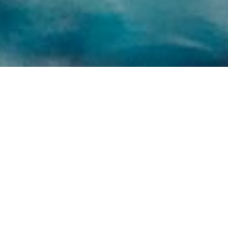
Cookie-Einstellungen
Diese Webseite verwendet Cookies, um Besuchern ein optimales
Nutzererlebnis zu bieten. Bestimmte Inhalte von Drittanbietern werden
nur angezeigt, wenn die entsprechende Option aktiviert ist. Die
Datenverarbeitung kann dann auch in einem Drittland erfolgen.
Weitere Informationen hierzu in der Datenschutzerklärung.
Willkommen !
Technisch notwendige
Diese Cookies sind zum Betrieb der Webseite notwendig, z.B. zum
in der Welt der abstrakten Kunst, wo die Grenzen der Realität
Schutz vor Hackerangriffen und zur Gewährleistung eines
verschwimmen
konsistenten und der Nachfrage angepassten Erscheinungsbilds der
Seite.
und die Fantasie zum Leben erweckt wird.
Analytische
Diese Cookies werden verwendet, um das Nutzererlebnis weiter zu
optimieren. Hierunter fallen auch Statistiken, die dem
Ausstellung 2025
:
Webseitenbetreiber von Drittanbietern zur Verfügung gestellt werden,